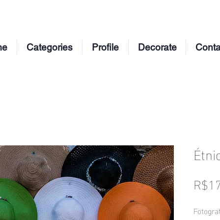
me
Categories
Profile
Decorate
Conta
Étni
R$17
Fotograf