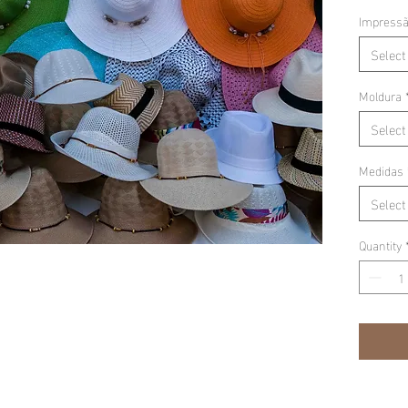
Impress
Select
Moldura
Select
Medidas
Select
Quantity