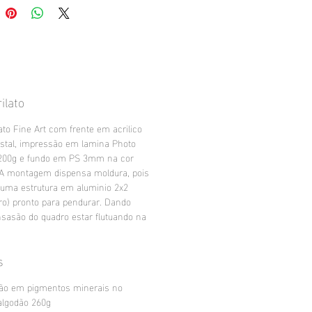
ilato
ato Fine Art com frente em acrilico
stal, impressão em lamina Photo
200g e fundo em PS 3mm na cor
 A montagem dispensa moldura, pois
 uma estrutura em aluminio 2x2
ro) pronto para pendurar. Dando
sasão do quadro estar flutuando na
s
ão em pigmentos minerais no
algodão 260g