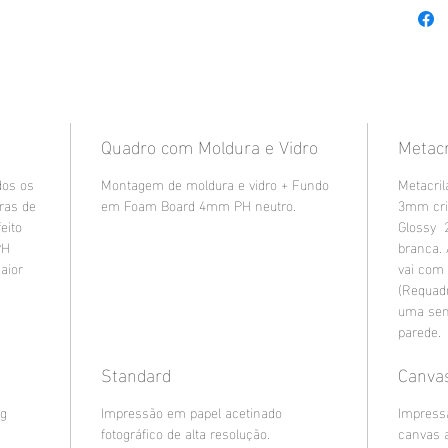
Quadro com Moldura e Vidro
Metacr
dos os
Montagem de moldura e vidro + Fundo
Metacril
uras de
em Foam Board 4mm PH neutro.
3mm cri
eito
Glossy 
PH
branca.
aior
vai com
(Requad
uma sen
parede.
Standard
Canva
8g
Impressão em papel acetinado
Impress
fotográfico de alta resolução.
canvas 