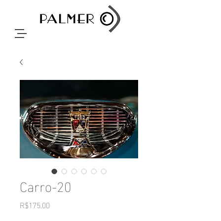
Carro-20
Price
R$175.00