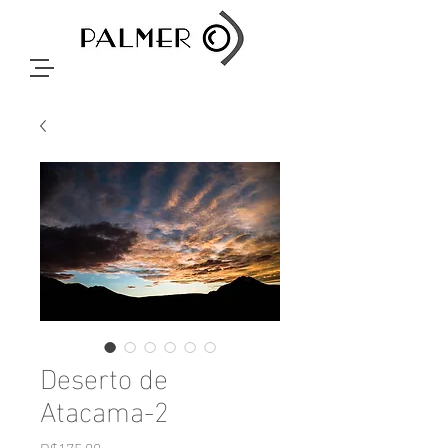
Deserto de
Atacama-2
Price
R$175.00