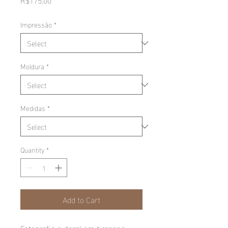
Impressão
*
Moldura
*
Medidas
*
Quantity
*
Add to Cart
Fotografia autoral em tiragens