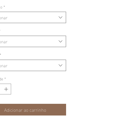
ão
*
onar
*
onar
*
onar
de
*
Adicionar ao carrinho