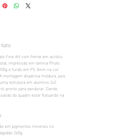
ilato
ato Fine Art com frente em acrilico
stal, impressão em lamina Photo
200g e fundo em PS 3mm na cor
 A montagem dispensa moldura, pois
 uma estrutura em aluminio 2x2
ro) pronto para pendurar. Dando
sasão do quadro estar flutuando na
s
ão em pigmentos minerais no
algodão 260g