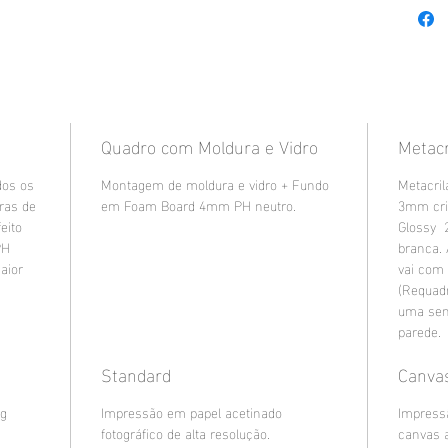
Quadro com Moldura e Vidro
Metacr
dos os
Montagem de moldura e vidro + Fundo
Metacril
uras de
em Foam Board 4mm PH neutro.
3mm cri
eito
Glossy 
PH
branca.
aior
vai com
(Requad
uma sen
parede.
Standard
Canva
8g
Impressão em papel acetinado
Impress
fotográfico de alta resolução.
canvas 