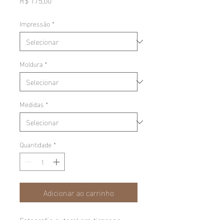
Impressão
*
Moldura
*
Medidas
*
Quantidade
*
Adicionar ao carrinho
Fotografia autoral em tiragens