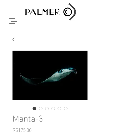
Manta-3
Price
R$175.00