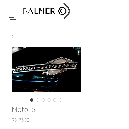
Moto-6
Price
R$175.00