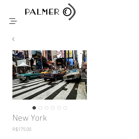
New York
Price
R$175.00