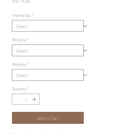
Price
R$175.00
Impressão
*
Moldura
*
Medidas
*
Quantity
*
Add to Cart