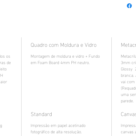
Quadro com Moldura e Vidro
Metacr
dos os
Montagem de moldura e vidro + Fundo
Metacril
uras de
em Foam Board 4mm PH neutro.
3mm cri
eito
Glossy 
PH
branca.
aior
vai com
(Requad
uma sen
parede.
Standard
Canva
8g
Impressão em papel acetinado
Impress
fotográfico de alta resolução.
canvas 