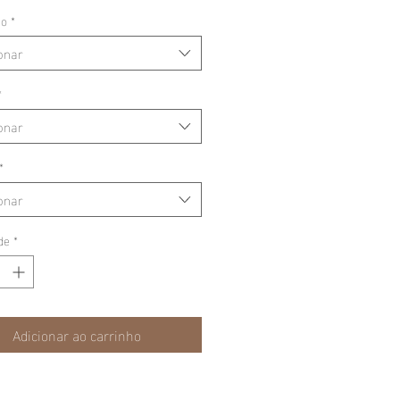
ão
*
onar
*
onar
*
onar
de
*
Adicionar ao carrinho