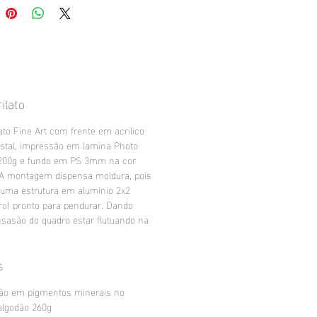
ilato
ato Fine Art com frente em acrilico
stal, impressão em lamina Photo
200g e fundo em PS 3mm na cor
 A montagem dispensa moldura, pois
 uma estrutura em aluminio 2x2
ro) pronto para pendurar. Dando
sasão do quadro estar flutuando na
s
ão em pigmentos minerais no
algodão 260g