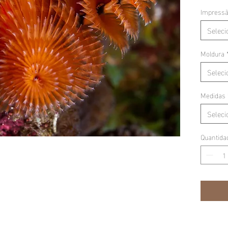
Impress
Seleci
Moldura
Seleci
Medidas
Seleci
Quantida