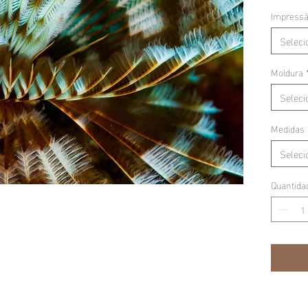
Impress
Seleci
Moldura
Seleci
Medidas
Seleci
Quantida