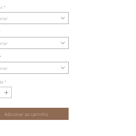
ão
*
onar
*
onar
*
onar
de
*
Adicionar ao carrinho