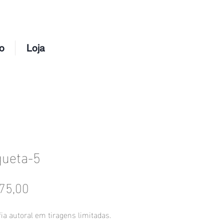
o
Loja
queta-5
Preço
75,00
ia autoral em tiragens limitadas.