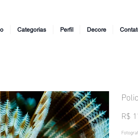
io
Categorias
Perfil
Decore
Contat
Poli
R$ 1
Fotograf