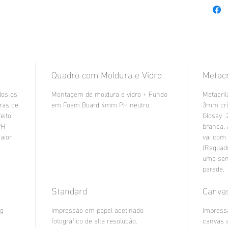
Quadro com Moldura e Vidro
Metacr
dos os
Montagem de moldura e vidro + Fundo
Metacril
uras de
em Foam Board 4mm PH neutro.
3mm cri
eito
Glossy 
PH
branca.
aior
vai com
(Requad
uma sen
parede.
Standard
Canva
8g
Impressão em papel acetinado
Impress
fotográfico de alta resolução.
canvas 