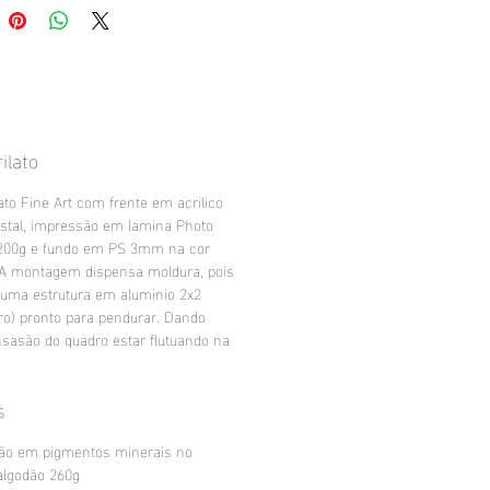
ilato
ato Fine Art com frente em acrilico
stal, impressão em lamina Photo
200g e fundo em PS 3mm na cor
 A montagem dispensa moldura, pois
 uma estrutura em aluminio 2x2
ro) pronto para pendurar. Dando
sasão do quadro estar flutuando na
s
ão em pigmentos minerais no
algodão 260g