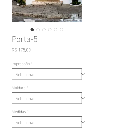
Porta-5
Preço
R$ 175,00
Impressão
*
Moldura
*
Medidas
*