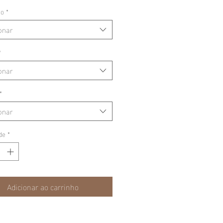
ão
*
onar
*
onar
*
onar
de
*
Adicionar ao carrinho