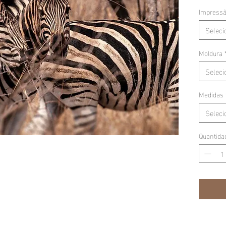
Impress
Seleci
Moldura
Seleci
Medidas
Seleci
Quantida