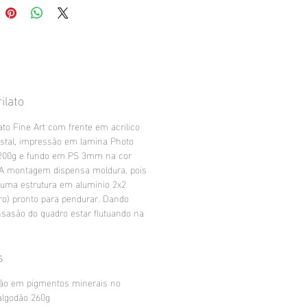
ilato
ato Fine Art com frente em acrilico
stal, impressão em lamina Photo
200g e fundo em PS 3mm na cor
 A montagem dispensa moldura, pois
 uma estrutura em aluminio 2x2
ro) pronto para pendurar. Dando
sasão do quadro estar flutuando na
s
ão em pigmentos minerais no
algodão 260g