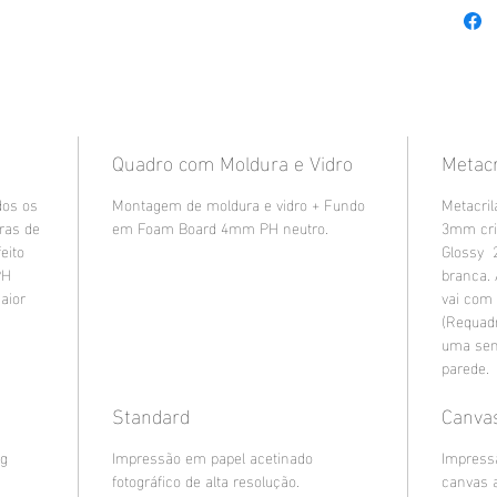
Quadro com Moldura e Vidro
Metacr
dos os
Montagem de moldura e vidro + Fundo
Metacril
uras de
em Foam Board 4mm PH neutro.
3mm cri
eito
Glossy 
PH
branca.
aior
vai com
(Requad
uma sen
parede.
Standard
Canva
8g
Impressão em papel acetinado
Impress
fotográfico de alta resolução.
canvas 